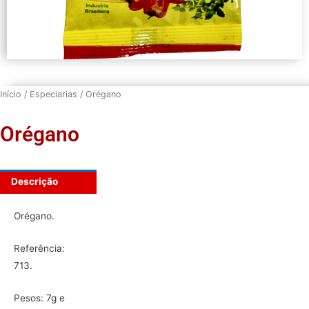
Início
/
Especiarias
/ Orégano
Orégano
Descrição
Orégano.
Referência:
713.
Pesos: 7g e